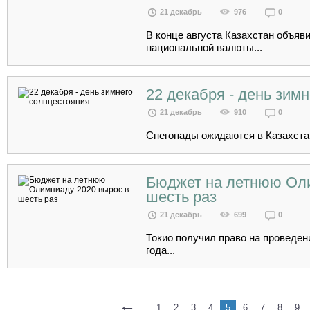
21 декабрь
976
0
В конце августа Казахстан объяв
национальной валюты...
22 декабря - день зим
21 декабрь
910
0
Снегопады ожидаются в Казахстан
Бюджет на летнюю Оли
шесть раз
21 декабрь
699
0
Токио получил право на проведен
года...
←
1
2
3
4
5
6
7
8
9