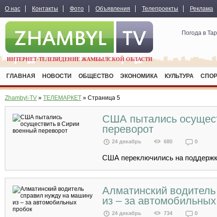
О нас
Контакты
Фото
Объявления
Телепроекты
Реклама
Погода в Та
ИНТЕРНЕТ-ТЕЛЕВИДЕНИЕ ЖАМБЫЛСКОЙ ОБЛАСТИ
ГЛАВНАЯ
НОВОСТИ
ОБЩЕСТВО
ЭКОНОМИКА
КУЛЬТУРА
СПО
Zhambyl-TV
»
ТЕЛЕМАРКЕТ
» Страница 5
США пытались осущест
переворот
24 декабрь
680
0
США переключились на поддержку
Алматинский водитель
из – за автомобильных
24 декабрь
734
0