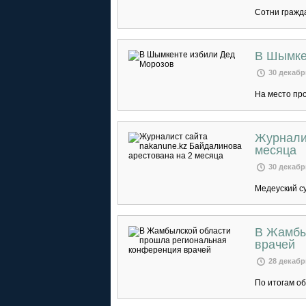
Сотни гражд
В Шымке
30 декабр
На место пр
Журналис
месяца
30 декабр
Медеуский су
В Жамбы
врачей
28 декабр
По итогам о