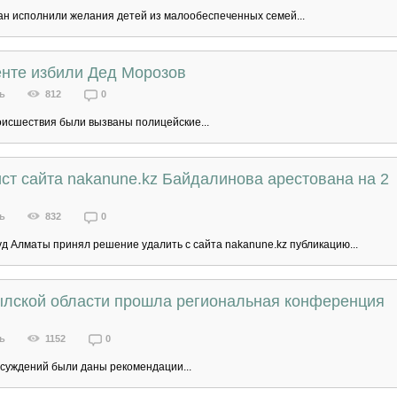
ан исполнили желания детей из малообеспеченных семей...
нте избили Дед Морозов
ь
812
0
оисшествия были вызваны полицейские...
т сайта nakanune.kz Байдалинова арестована на 2
ь
832
0
д Алматы принял решение удалить с сайта nakanune.kz публикацию...
лской области прошла региональная конференция
ь
1152
0
бсуждений были даны рекомендации...