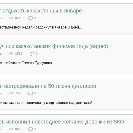
т отдыхать казахстанцы в январе
ь
824
0
стидневной недели отдохнут в январе 8 дней...
учших казахстанских фильмов года (видео)
ь
1525
0
сте «Кенже» Ермека Турсунова
ан оштрафовали на 50 тысяч долларов
ь
749
0
 выписаны по количеству спортсменов-нарушителей...
ев исполнил новогоднее желание девочки из ЗКО
ь
902
0