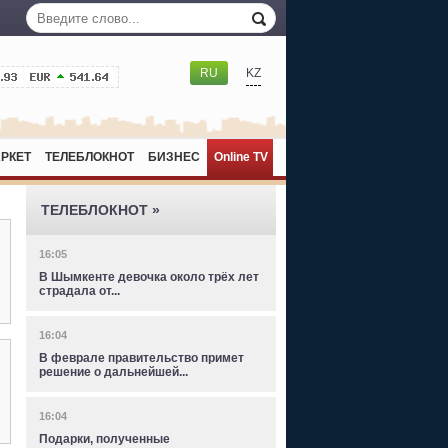
RU
KZ
РКЕТ
ТЕЛЕБЛОКНОТ
БИЗНЕС
Online TV
ТЕЛЕБЛОКНОТ »
16:05
В Шымкенте девочка около трёх лет
страдала от...
16:04
В феврале правительство примет
решение о дальнейшей...
16:04
Подарки, полученные