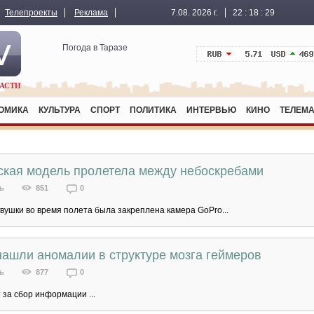
Телепроекты
Реклама
7.08. 2026 г.
22
:
18
:
29
Погода в Таразе
АСТИ
ОМИКА
КУЛЬТУРА
СПОРТ
ПОЛИТИКА
ИНТЕРВЬЮ
КИНО
ТЕЛЕМА
ская модель пролетела между небоскребами
ь
851
0
вушки во время полета была закреплена камера GoPro...
ашли аномалии в структуре мозга геймеров
ь
877
0
 за сбор информации ...