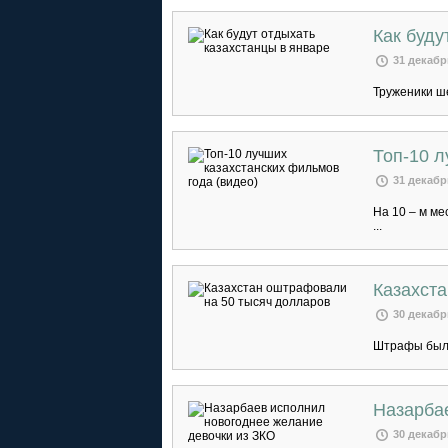
Как буду
31 декабр
Труженики ше
Топ-10 л
31 декабр
На 10 – м ме
...
Казахст
30 декабр
Штрафы были
Назарба
30 декабр