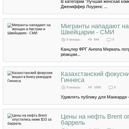
В категории "Лучшая женская ком
Джениффер Лоуренс ...
Мигранты нападают на
Швейцарии - СМИ
8 январь
844
0
Канцлер ФРГ Ангела Меркель пот
реакции...
Казахстанский фокусни
Гиннеса
8 январь
1058
0
Удивлять публику для Манкарди –
Цены на нефть Brent о
баррель