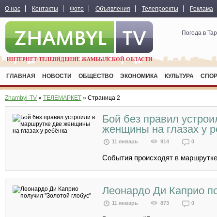
О нас
Контакты
Фото
Объявления
Телепроекты
Реклама
Погода в Та
ИНТЕРНЕТ-ТЕЛЕВИДЕНИЕ ЖАМБЫЛСКОЙ ОБЛАСТИ
ГЛАВНАЯ
НОВОСТИ
ОБЩЕСТВО
ЭКОНОМИКА
КУЛЬТУРА
СПО
Zhambyl-TV
»
ТЕЛЕМАРКЕТ
» Страница 2
Бой без правил устрои
женщины на глазах у 
11 январь
914
0
События происходят в маршрутке.
Леонардо Ди Каприо по
11 январь
873
0