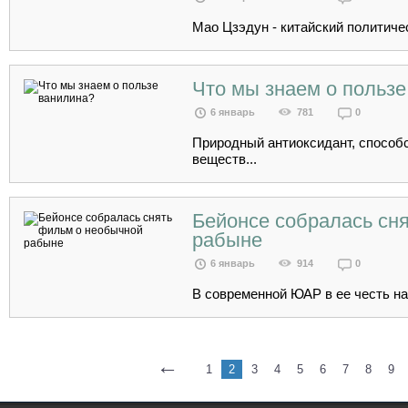
Мао Цзэдун - китайский политичес
Что мы знаем о польз
6 январь
781
0
Природный антиоксидант, спосо
веществ...
Бейонсе собралась сн
рабыне
6 январь
914
0
В современной ЮАР в ее честь на
←
1
2
3
4
5
6
7
8
9