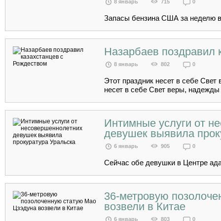
8 январь
715
0
Запасы бензина США за неделю вы
Назарбаев поздравил 
8 январь
802
0
Этот праздник несет в себе Свет
несет в себе Свет веры, надежды 
Интимные услуги от н
девушек выявила прок
6 январь
905
0
Сейчас обе девушки в Центре ада
36-метровую позолоче
возвели в Китае
6 январь
803
0