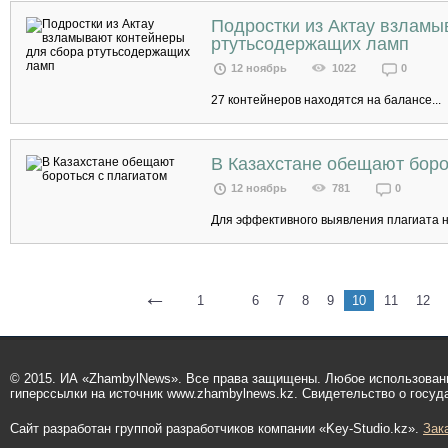
Подростки из Актау взламы
ртутьсодержащих ламп
12 ноябрь
1022
0
27 контейнеров находятся на балансе...
В Казахстане обещают боро
12 ноябрь
781
0
Для эффективного выявления плагиата 
←
1
...
6
7
8
9
10
11
12
© 2015. ИА «ZhambylNews». Все права защищены. Любое использован
гиперссылки на источник www.zhambylnews.kz. Свидетельство о госуд
Сайт разработан группой разработчиков компании «Key-Studio.kz».
Зак