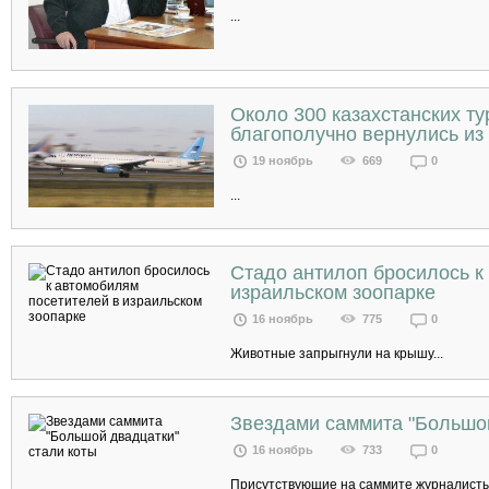
...
Около 300 казахстанских т
благополучно вернулись из 
19 ноябрь
669
0
...
Стадо антилоп бросилось к
израильском зоопарке
16 ноябрь
775
0
Животные запрыгнули на крышу...
Звездами саммита "Большой
16 ноябрь
733
0
Присутствующие на саммите журналисты