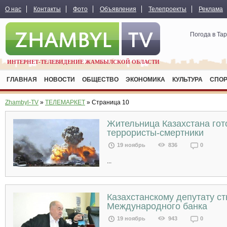
О нас
Контакты
Фото
Объявления
Телепроекты
Реклама
Погода в Та
ИНТЕРНЕТ-ТЕЛЕВИДЕНИЕ ЖАМБЫЛСКОЙ ОБЛАСТИ
ГЛАВНАЯ
НОВОСТИ
ОБЩЕСТВО
ЭКОНОМИКА
КУЛЬТУРА
СПО
Zhambyl-TV
»
ТЕЛЕМАРКЕТ
» Страница 10
Жительница Казахстана гот
террористы-смертники
19 ноябрь
836
0
...
Казахстанскому депутату с
Международного банка
19 ноябрь
943
0