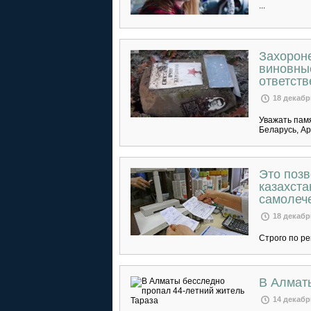
...
Захорон
виновные
ответств
18 декабр
Уважать памя
Беларусь, Ар
Это позв
казахста
самолеч
18 декабр
Строго по рец
В Алмат
14 декабр