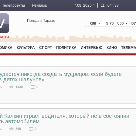
Телепроекты
Реклама
7.08. 2026 г.
11
:
04
:
38
Погода в Таразе
АСТИ
ОМИКА
КУЛЬТУРА
СПОРТ
ПОЛИТИКА
ИНТЕРВЬЮ
КИНО
ТЕЛЕМА
удастся никогда создать мудрецов, если будете
в детях шалунов».
ь
1430
0
й Калкин играет водителя, который не в состоянии
ть автомобилем
ь
899
0