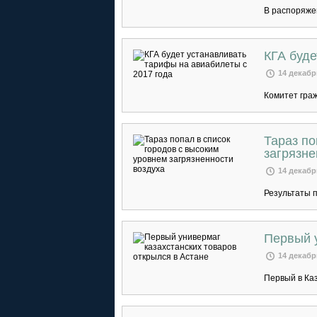
В распоряже
КГА буде
14 декабр
Комитет гра
Тараз по
загрязне
14 декабр
Результаты 
Первый у
14 декабр
Первый в Ка