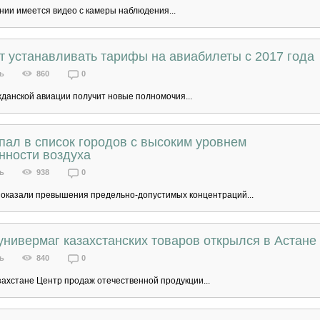
нии имеется видео с камеры наблюдения...
т устанавливать тарифы на авиабилеты с 2017 года
ь
860
0
жданской авиации получит новые полномочия...
пал в список городов с высоким уровнем
нности воздуха
ь
938
0
показали превышения предельно-допустимых концентраций...
нивермаг казахстанских товаров открылся в Астане
ь
840
0
захстане Центр продаж отечественной продукции...