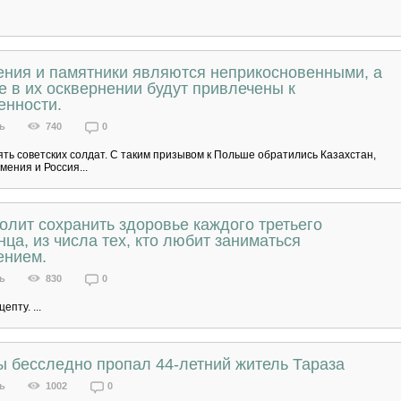
ения и памятники являются неприкосновенными, а
 в их осквернении будут привлечены к
енности.
ь
740
0
ть советских солдат. С таким призывом к Польше обратились Казахстан,
мения и Россия...
олит сохранить здоровье каждого третьего
нца, из числа тех, кто любит заниматься
ением.
ь
830
0
епту. ...
ы бесследно пропал 44-летний житель Тараза
ь
1002
0