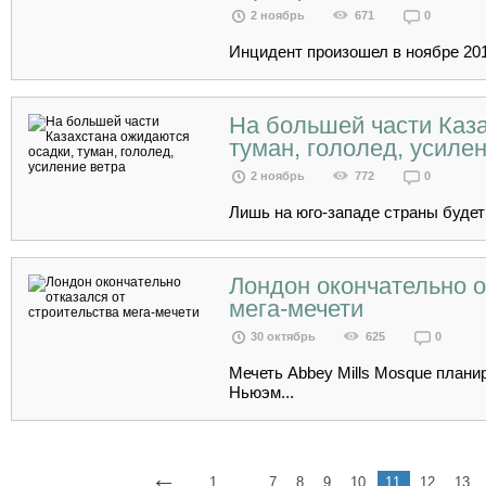
2 ноябрь
671
0
Инцидент произошел в ноябре 2014
На большей части Каз
туман, гололед, усиле
2 ноябрь
772
0
Лишь на юго-западе страны будет 
Лондон окончательно о
мега-мечети
30 октябрь
625
0
Мечеть Abbey Mills Mosque плани
Ньюэм...
←
1
...
7
8
9
10
11
12
13