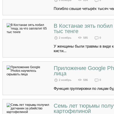
9 ноябрь
614
0
Погибло свыше четырёх тысяч чел
В Костанае зять побил 
тыс тенге
2 ноябрь
585
0
У женщины были травмы в виде к
кисти...
Приложение Google Ph
лица
2 ноябрь
596
0
Функция группировки по лицам буд
Семь лет тюрьмы полу
картофелиной