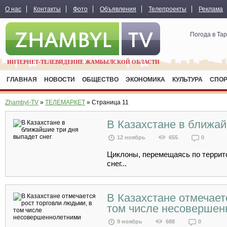
О нас
Контакты
Фото
Объявления
Телепроекты
Реклама
Погода в Та
ИНТЕРНЕТ-ТЕЛЕВИДЕНИЕ ЖАМБЫЛСКОЙ ОБЛАСТИ
ГЛАВНАЯ
НОВОСТИ
ОБЩЕСТВО
ЭКОНОМИКА
КУЛЬТУРА
СПО
Zhambyl-TV
»
ТЕЛЕМАРКЕТ
» Страница 11
В Казахстане в ближай
12 ноябрь
655
0
Циклоны, перемещаясь по террит
снег...
В Казахстане отмечает
том числе несовершен
9 ноябрь
688
0