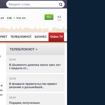
RU
KZ
РКЕТ
ТЕЛЕБЛОКНОТ
БИЗНЕС
Online TV
ТЕЛЕБЛОКНОТ »
16:05
В Шымкенте девочка около трёх лет
страдала от...
16:04
В феврале правительство примет
 и
решение о дальнейшей...
ео
от
16:04
Подарки, полученные