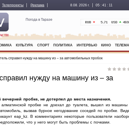
Телепроекты
Реклама
8.08. 2026 г.
05
:
41
:
11
Погода в Таразе
АСТИ
ОМИКА
КУЛЬТУРА
СПОРТ
ПОЛИТИКА
ИНТЕРВЬЮ
КИНО
ТЕЛЕМА
тель справил нужду на машину из – за автомобильных пробок
справил нужду на машину из – за
 вечерней пробке, не дотерпел до места назначения.
й алматинской пробке не доехал до туалета, вышел из машины
втомобиль, вызвав бурное негодование соседей по пробке. Вид
аккаунт eap_kz. В комментариях некоторые пользователи наобор
едположили, что у него могут быть проблемы с почками.