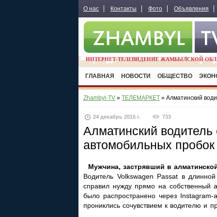
О нас
Контакты
Фото
Объявления
ИНТЕРНЕТ-ТЕЛЕВИДЕНИЕ ЖАМБЫЛСКОЙ ОБЛ
ГЛАВНАЯ
НОВОСТИ
ОБЩЕСТВО
ЭКОН
Zhambyl-TV
»
ТЕЛЕМАРКЕТ
» Алматинский води
24 декабрь 2015 г.
733
Алматинский водитель 
автомобильных пробок
Мужчина, застрявший в алматинской
Водитель Volkswagen Passat в длинно
справил нужду прямо на собственный а
было распространено через Instagram-
прониклись сочувствием к водителю и пр