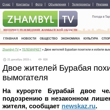
О нас
Контакты
Фото
Объявления
Телепроекты
Реклама
Погода в Та
ИНТЕРНЕТ-ТЕЛЕВИДЕНИЕ ЖАМБЫЛСКОЙ ОБЛАСТИ
ГЛАВНАЯ
НОВОСТИ
ОБЩЕСТВО
ЭКОНОМИКА
КУЛЬТУРА
СПО
Zhambyl-TV
»
ТЕЛЕМАРКЕТ
» Двое жителей Бурабая похитили и избили вы
21 декабрь 2015 г.
826
Двое жителей Бурабая пох
вымогателя
На курорте Бурабай двое че
подозрению в незаконном лише
жителя, сообщает
newskaz.ru
.