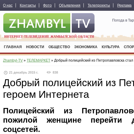
О нас
Контакты
Фото
Объявления
Телепроекты
Реклама
Погода в Та
ИНТЕРНЕТ-ТЕЛЕВИДЕНИЕ ЖАМБЫЛСКОЙ ОБЛАСТИ
ГЛАВНАЯ
НОВОСТИ
ОБЩЕСТВО
ЭКОНОМИКА
КУЛЬТУРА
СПО
Zhambyl-TV
»
ТЕЛЕМАРКЕТ
» Добрый полицейский из Петропавловска стал
21 декабрь 2015 г.
838
Добрый полицейский из Пе
героем Интернета
Полицейский из Петропавлов
пожилой женщине перейти д
соцсетей.