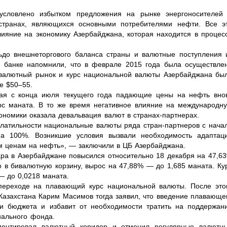
условлено избытком предложения на рынке энергоносителей
 странах, являющихся основными потребителями нефти. Все э
лияние на экономику Азербайджана, которая находится в процес
ьдо внешнеторгового баланса страны и валютные поступления 
В банке напомнили, что в феврале 2015 года была осуществле
 валютный рынок и курс национальной валюты Азербайджана бы
е $50–55.
ная с конца июля текущего года падающие цены на нефть вно
рс маната. В то же время негативное влияние на международн
ономики оказала девальвация валют в странах-партнерах.
латильности национальные валюты ряда стран-партнеров с нача
а 100%. Возникшие условия вызвали необходимость адаптац
ым ценам на нефть», — заключили в ЦБ Азербайджана.
ара в Азербайджане повысился относительно 18 декабря на 47,6
о в бивалютную корзину, вырос на 47,88% — до 1,685 маната. Ку
— до 0,0218 маната.
 переходе на плавающий курс национальной валюты. После это
Казахстана Карим Масимов тогда заявил, что введение плавающе
ри бюджета и избавит от необходимости тратить на поддержан
нального фонда.
монтировал валютный коридор и отменил регулярные валютн