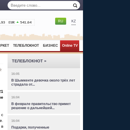
RU
KZ
РКЕТ
ТЕЛЕБЛОКНОТ
БИЗНЕС
Online TV
ТЕЛЕБЛОКНОТ »
16:05
В Шымкенте девочка около трёх лет
страдала от...
21
ие
16:04
В феврале правительство примет
решение о дальнейшей...
 с
е.
16:04
 в
Подарки, полученные