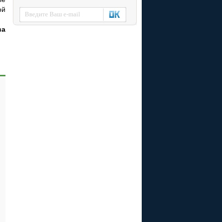
ой
ва