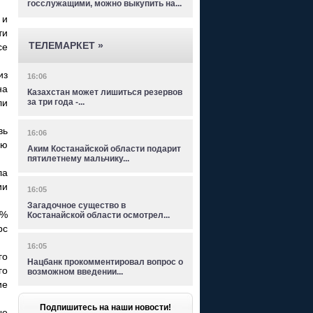
госслужащими, можно выкупить на...
 и
ти
ТЕЛЕМАРКЕТ »
се
из
16:06
на
Казахстан может лишиться резервов
ли
за три года -...
вь
16:06
ую
Аким Костанайской области подарит
пятилетнему мальчику...
ла
ии
16:05
Загадочное существо в
3%
Костанайской области осмотрел...
рс
16:05
го
Нацбанк прокомментировал вопрос о
го
возможном введении...
ие
Подпишитесь на наши новости!
ые