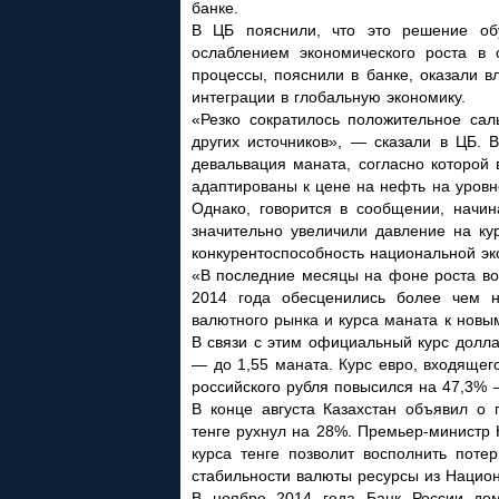
банке.
В ЦБ пояснили, что это решение об
ослаблением экономического роста в
процессы, пояснили в банке, оказали в
интеграции в глобальную экономику.
«Резко сократилось положительное сал
других источников», — сказали в ЦБ. 
девальвация маната, согласно которой
адаптированы к цене на нефть на уровн
Однако, говорится в сообщении, начи
значительно увеличили давление на ку
конкурентоспособность национальной эк
«В последние месяцы на фоне роста во
2014 года обесценились более чем н
валютного рынка и курса маната к нов
В связи с этим официальный курс долл
— до 1,55 маната. Курс евро, входящег
российского рубля повысился на 47,3% 
В конце августа Казахстан объявил о
тенге рухнул на 28%. Премьер-министр 
курса тенге позволит восполнить поте
стабильности валюты ресурсы из Нацио
В ноябре 2014 года Банк России де