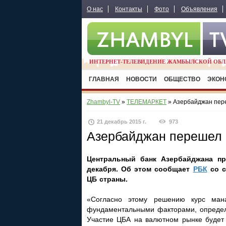
О нас
Контакты
Фото
Объявления
ИНТЕРНЕТ-ТЕЛЕВИДЕНИЕ ЖАМБЫЛСКОЙ ОБЛ
ГЛАВНАЯ
НОВОСТИ
ОБЩЕСТВО
ЭКОН
Zhambyl-TV
»
ТЕЛЕМАРКЕТ
» Азербайджан пер
21 декабрь 2015 г.
973
Азербайджан перешел 
Центральный банк Азербайджана п
декабря. Об этом сообщает
РБК
со с
ЦБ страны.
«Согласно этому решению курс мана
фундаментальными факторами, опреде
Участие ЦБА на валютном рынке будет 