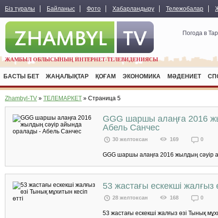
Біз туралы
Байланыс
Фото
Хабарландыру
Тележобалар
Погода в Та
ЖАМБЫЛ ОБЛЫСЫНЫҢ ИНТЕРНЕТ-ТЕЛЕВИДЕНИЯСЫ
БАСТЫ БЕТ
ЖАҢАЛЫҚТАР
ҚОҒАМ
ЭКОНОМИКА
МӘДЕНИЕТ
СП
Zhambyl-TV
»
ТЕЛЕМАРКЕТ
» Страница 5
GGG шаршы алаңға 2016 жы
Абель Санчес
30 желтоксан
169
0
GGG шаршы алаңға 2016 жылдың сәуір ай
53 жастағы ескекші жалғыз ө
28 желтоксан
168
0
53 жастағы ескекші жалғыз өзі Тынық мұхит