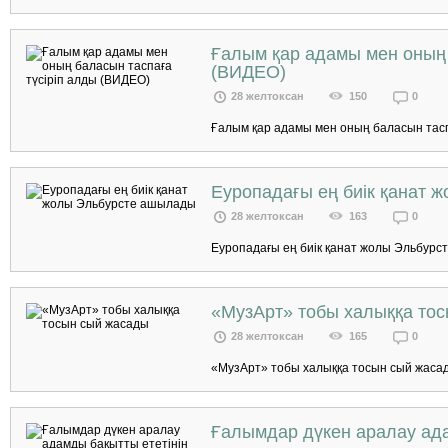
Ғалым қар адамы мен оның 
(ВИДЕО)
28 желтоксан
150
0
Ғалым қар адамы мен оның баласын таспа
Еуропадағы ең биік қанат
28 желтоксан
163
0
Еуропадағы ең биік қанат жолы Эльбурс
«МузАрт» тобы халыққа то
28 желтоксан
165
0
«МузАрт» тобы халыққа тосын сый жасад
Ғалымдар дүкен аралау ада