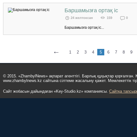
Баршамызға ортақ іс
24 желтоксан
159
0
Баршамызға ортақ іс...
←
1
2
3
4
5
6
7
8
9
© 2015. «ZhambylNews» ақпарат агенттігі. Барлық құқықтар қорғалған.
www.zhambylnews.kz сайтына сілтеме жасалыну қажет. Мемлекеттік ті
Сайт жобасын дайындаған «Key-Studio.kz» компаниясы.
Сайтқа тапсыр