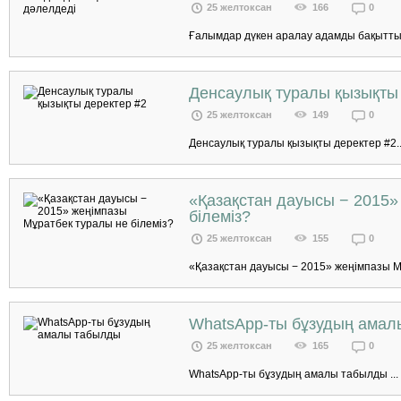
25 желтоксан
166
0
Ғалымдар дүкен аралау адамды бақытты е
Денсаулық туралы қызықты 
25 желтоксан
149
0
Денсаулық туралы қызықты деректер #2..
«Қазақстан дауысы − 2015»
білеміз?
25 желтоксан
155
0
«Қазақстан дауысы − 2015» жеңімпазы Мұ
WhatsApp-ты бұзудың ама
25 желтоксан
165
0
WhatsApp-ты бұзудың амалы табылды ...