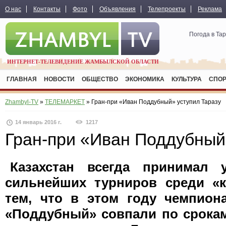
О нас
Контакты
Фото
Объявления
Телепроекты
Реклама
Погода в Та
ИНТЕРНЕТ-ТЕЛЕВИДЕНИЕ ЖАМБЫЛСКОЙ ОБЛАСТИ
ГЛАВНАЯ
НОВОСТИ
ОБЩЕСТВО
ЭКОНОМИКА
КУЛЬТУРА
СПО
Zhambyl-TV
»
ТЕЛЕМАРКЕТ
» Гран-при «Иван Поддубный» уступил Таразу
14 январь 2016 г.
1217
Гран-при «Иван Поддубный
Казахстан всегда принимал
сильнейших турниров среди «к
тем, что в этом году чемпион
«Поддубный» совпали по срокам