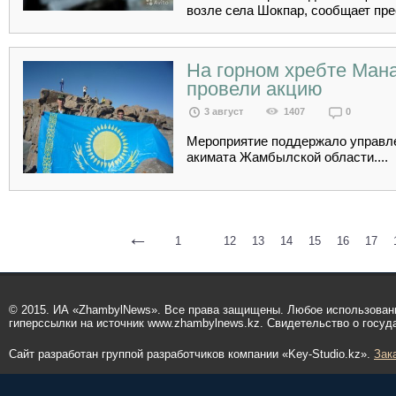
возле села Шокпар, сообщает прес
На горном хребте Ман
провели акцию
3 август
1407
0
Мероприятие поддержало управле
акимата Жамбылской области....
←
1
...
12
13
14
15
16
17
© 2015. ИА «ZhambylNews». Все права защищены. Любое использован
гиперссылки на источник www.zhambylnews.kz. Свидетельство о госуд
Сайт разработан группой разработчиков компании «Key-Studio.kz».
Зак