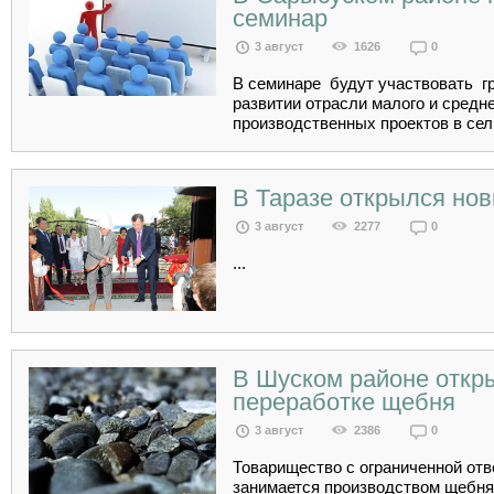
семинар
3 август
1626
0
В семинаре будут участвовать г
развитии отрасли малого и средн
производственных проектов в сель
В Таразе открылся нов
3 август
2277
0
...
В Шуском районе откр
переработке щебня
3 август
2386
0
Товарищество с ограниченной отв
занимается производством щебня