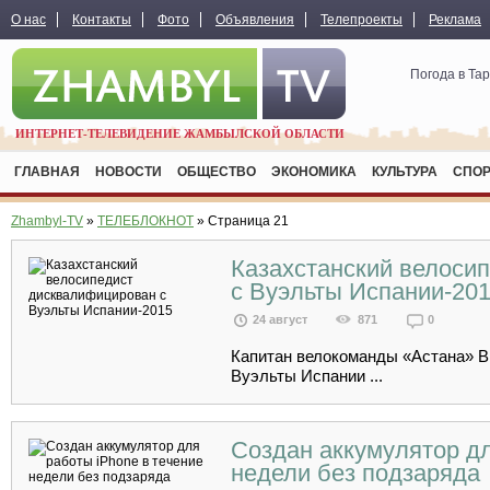
О нас
Контакты
Фото
Объявления
Телепроекты
Реклама
Погода в Та
ИНТЕРНЕТ-ТЕЛЕВИДЕНИЕ ЖАМБЫЛСКОЙ ОБЛАСТИ
ГЛАВНАЯ
НОВОСТИ
ОБЩЕСТВО
ЭКОНОМИКА
КУЛЬТУРА
СПО
Zhambyl-TV
»
ТЕЛЕБЛОКНОТ
» Страница 21
Казахстанский велоси
с Вуэльты Испании-20
24 август
871
0
Капитан велокоманды «Астана» 
Вуэльты Испании ...
Создан аккумулятор дл
недели без подзаряда