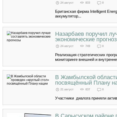
24 август
833
0
Британская фирма Intelligent Ener
аккумулятор...
Назарбаев поручил лу
экономические прогно
24 август
749
0
Реализация стратегических прогр
мониторинге внешней и внутренней
В Жамбылской области
посвящённый Плану н
21 август
837
0
Участники диалога приняли активн
В Сарысуском районе 