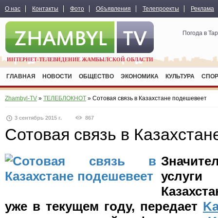
О нас
Контакты
Фото
Объявления
Телепроекты
Реклама
Погода в Та
ИНТЕРНЕТ-ТЕЛЕВИДЕНИЕ ЖАМБЫЛСКОЙ ОБЛАСТИ
ГЛАВНАЯ
НОВОСТИ
ОБЩЕСТВО
ЭКОНОМИКА
КУЛЬТУРА
СПО
Zhambyl-TV
»
ТЕЛЕБЛОКНОТ
» Сотовая связь в Казахстане подешевеет
3 сентябрь 2015 г.
867
Сотовая связь в Казахстан
Значите
услуги
Казахст
уже в текущем году, передает
Ka