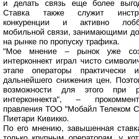
и делать связь еще более выгод
Ставка также служит инстру
конкуренции и активно лобб
мобильной связи, занимающими д
на рынке по пропуску трафика.
"Мое мнение – рынок уже соз
интерконнект играл чисто символи
этапе операторы практически и
дальнейшего снижения цен. Поэт
возможности для этого при р
интерконнекта", – прокоммент
правления ТОО "Мобайл Телеком Се
Пиетари Кивикко.
По его мнению, завышенная ставка
только крупным операторам, у ко